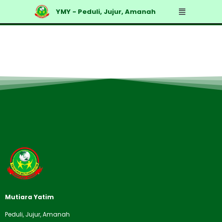
Skip
Menu
YMY - Peduli, Jujur, Amanah
to
content
Mutiara Yatim
Peduli, Jujur, Amanah