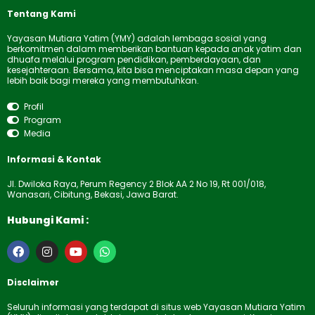
Tentang Kami
Yayasan Mutiara Yatim (YMY) adalah lembaga sosial yang
berkomitmen dalam memberikan bantuan kepada anak yatim dan
dhuafa melalui program pendidikan, pemberdayaan, dan
kesejahteraan. Bersama, kita bisa menciptakan masa depan yang
lebih baik bagi mereka yang membutuhkan.
Profil
Program
Media
Informasi & Kontak
Jl. Dwiloka Raya, Perum Regency 2 Blok AA 2 No 19, Rt 001/018,
Wanasari, Cibitung, Bekasi, Jawa Barat.
Hubungi Kami :
F
I
Y
W
a
n
o
h
c
s
u
a
e
t
t
t
Disclaimer
b
a
u
s
o
g
b
a
Seluruh informasi yang terdapat di situs web Yayasan Mutiara Yatim
o
r
e
p