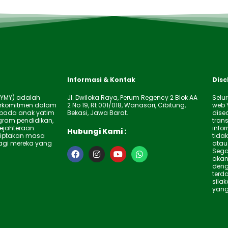
Informasi & Kontak
Disc
(YMY) adalah
Jl. Dwiloka Raya, Perum Regency 2 Blok AA
Selur
erkomitmen dalam
2 No 19, Rt 001/018, Wanasari, Cibitung,
web 
pada anak yatim
Bekasi, Jawa Barat.
dise
gram pendidikan,
tran
ejahteraan.
info
Hubungi Kami :
ciptakan masa
tida
bagi mereka yang
atau
F
I
Y
W
Sega
a
n
o
h
akan
c
s
u
a
deng
e
t
t
t
terda
b
a
u
s
sila
yang
o
g
b
a
o
r
e
p
k
a
p
m