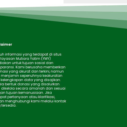
laimer
uh informasi yang terdapat di situs
Yayasan Mutiara Yatim (YMY)
diakan untuk tujuan sosial dan
sparansi. Kami berusaha memberikan
rmasi yang akurat dan terkini, namun
k menjamin sepenuhnya keakuratan
 kelengkapan data yang disajikan.
la bentuk donasi yang disalurkan
 dikelola secara amanah dan sesuai
an tujuan kemanusiaan. Jika
pat pertanyaan atau klarifikasi,
kan menghubungi kami melalui kontak
 tersedia.