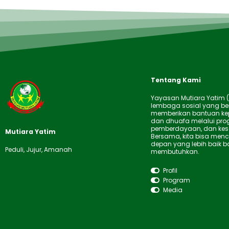
Tentang Kami
Yayasan Mutiara Yatim 
lembaga sosial yang b
memberikan bantuan ke
dan dhuafa melalui pro
pemberdayaan, dan kes
Mutiara Yatim
Bersama, kita bisa men
depan yang lebih baik 
Peduli, Jujur, Amanah
membutuhkan.
Profil
Program
Media