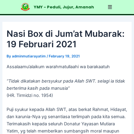
Skip
Post
Menu
YMY - Peduli, Jujur, Amanah
to
navigation
content
Nasi Box di Jum’at Mubarak:
19 Februari 2021
By
adminmutiarayatim
/
February 19, 2021
Assalaamu’alaikum warahmatullaahi wa barakaatuh
“Tidak dikatakan bersyukur pada Allah SWT. selagi ia tidak
berterima kasih pada manusia”
(HR. Tirmidzi no. 1954)
Puji syukur kepada Allah SWT, atas berkat Rahmat, Hidayat,
dan karunia-Nya yg senantiasa terlimpah pada kita semua.
Terimakasih kepada seluruh Donatur Yayasan Mutiara
Yatim, yg telah memberikan sumbangsih moral maupun