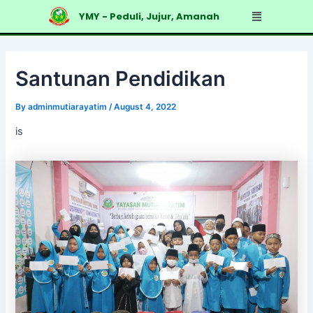
Skip
Post
Menu
YMY - Peduli, Jujur, Amanah
to
navigation
content
Santunan Pendidikan
By
adminmutiarayatim
/
August 4, 2022
is