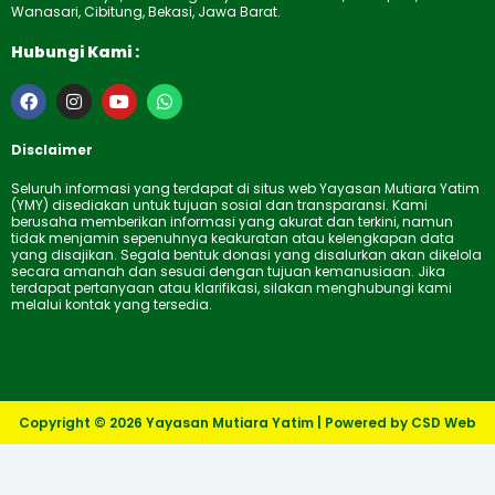
Wanasari, Cibitung, Bekasi, Jawa Barat.
Hubungi Kami :
F
I
Y
W
a
n
o
h
c
s
u
a
e
t
t
t
Disclaimer
b
a
u
s
o
g
b
a
Seluruh informasi yang terdapat di situs web Yayasan Mutiara Yatim
o
r
e
p
(YMY) disediakan untuk tujuan sosial dan transparansi. Kami
k
a
p
berusaha memberikan informasi yang akurat dan terkini, namun
m
tidak menjamin sepenuhnya keakuratan atau kelengkapan data
yang disajikan. Segala bentuk donasi yang disalurkan akan dikelola
secara amanah dan sesuai dengan tujuan kemanusiaan. Jika
terdapat pertanyaan atau klarifikasi, silakan menghubungi kami
melalui kontak yang tersedia.
Copyright © 2026 Yayasan Mutiara Yatim | Powered by CSD Web