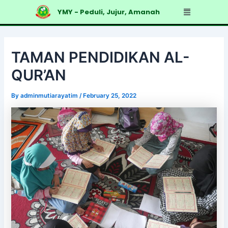
Skip
Post
Menu
YMY - Peduli, Jujur, Amanah
to
navigation
content
TAMAN PENDIDIKAN AL-
QUR’AN
By
adminmutiarayatim
/
February 25, 2022