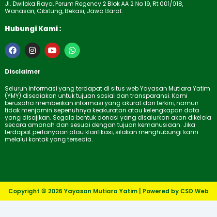
Jl. Dwiloka Raya, Perum Regency 2 Blok AA 2 No 19, Rt 001/018,
Wanasari, Cibitung, Bekasi, Jawa Barat.
Hubungi Kami :
F
I
Y
W
a
n
o
h
c
s
u
a
e
t
t
t
Disclaimer
b
a
u
s
o
g
b
a
Seluruh informasi yang terdapat di situs web Yayasan Mutiara Yatim
o
r
e
p
(YMY) disediakan untuk tujuan sosial dan transparansi. Kami
k
a
p
berusaha memberikan informasi yang akurat dan terkini, namun
m
tidak menjamin sepenuhnya keakuratan atau kelengkapan data
yang disajikan. Segala bentuk donasi yang disalurkan akan dikelola
secara amanah dan sesuai dengan tujuan kemanusiaan. Jika
terdapat pertanyaan atau klarifikasi, silakan menghubungi kami
melalui kontak yang tersedia.
Copyright © 2026 Yayasan Mutiara Yatim | Powered by CSD Web