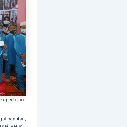
eperti jari
gai panutan,
anak yatim.