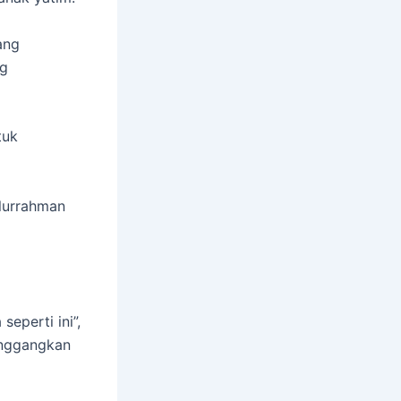
ang
ng
tuk
llurrahman
eperti ini”,
enggangkan