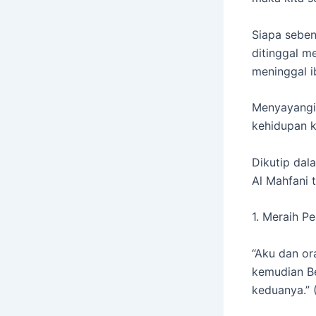
Siapa seben
ditinggal m
meninggal i
Menyayangi
kehidupan k
Dikutip dal
Al Mahfani 
1. Meraih P
“Aku dan or
kemudian Be
keduanya.” 