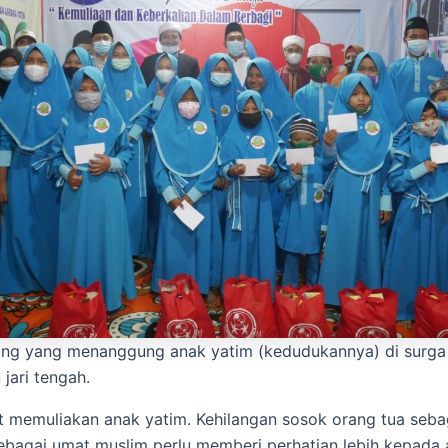
ng yang menanggung anak yatim (kedudukannya) di surga s
 jari tengah.
t memuliakan anak yatim. Kehilangan sosok orang tua seba
ebagai umat muslim perlu memberi perhatian lebih kepada 