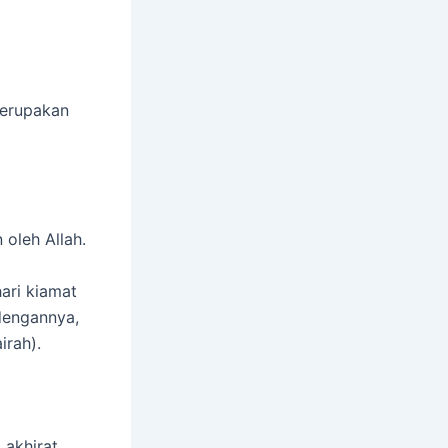
merupakan
oleh Allah.
ari kiamat
dengannya,
irah).
akhirat.