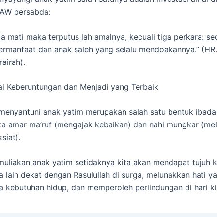
SAW bersabda:
ia mati maka terputus lah amalnya, kecuali tiga perkara: sed
ermanfaat dan anak saleh yang selalu mendoakannya.” (HR
airah).
i Keberuntungan dan Menjadi yang Terbaik
enyantuni anak yatim merupakan salah satu bentuk ibadah
a amar ma’ruf (mengajak kebaikan) dan nahi mungkar (me
siat).
uliakan anak yatim setidaknya kita akan mendapat tujuh 
ra lain dekat dengan Rasulullah di surga, melunakkan hati y
a kebutuhan hidup, dan memperoleh perlindungan di hari k