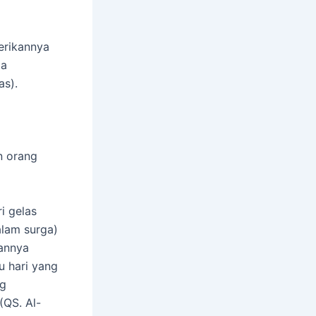
erikannya
ia
as).
n orang
i gelas
alam surga)
annya
u hari yang
ng
(QS. Al-