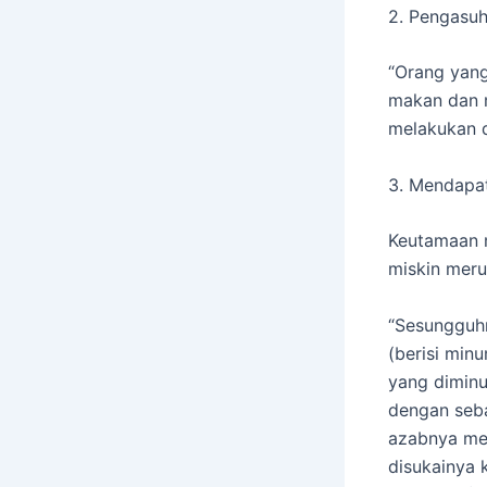
2. Pengasuh
“Orang yang
makan dan m
melakukan d
3. Mendapat
Keutamaan 
miskin meru
“Sesungguhn
(berisi min
yang dimin
dengan seba
azabnya me
disukainya 