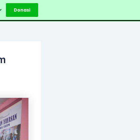
Donasi
im