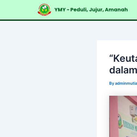
Skip
Post
YMY - Peduli, Jujur, Amanah
to
navigation
content
“Keut
dalam
By
adminmutia