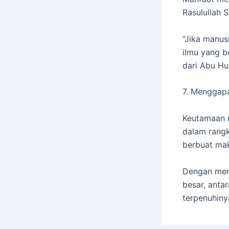
Rasulullah 
“Jika manus
ilmu yang b
dari Abu Hur
7. Menggapa
Keutamaan m
dalam rangk
berbuat mak
Dengan mem
besar, anta
terpenuhiny