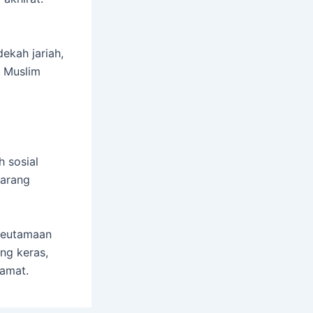
ekah jariah,
. Muslim
 sosial
larang
keutamaan
ang keras,
iamat.