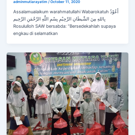
adminmutiarayatim
/
October 11, 2020
Assalamualaikum warahmatullahi Wabarokatuh أَعُوْذُ
بِاللهِ مِنَ الشَّيطَانِ الرَّجِيْمِ بِسْمِ اللَّهِ الرَّحْمَنِ الرَّحِيم
Rosululloh SAW bersabda: “Bersedekahlah supaya
engkau di selamatkan