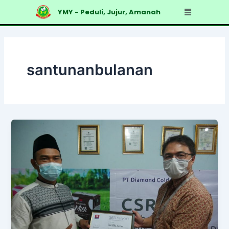
Skip
Menu
YMY - Peduli, Jujur, Amanah
to
content
santunanbulanan