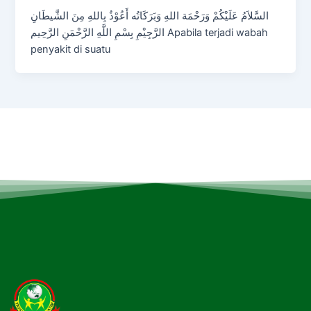
السَّلاَمُ عَلَيْكُمْ وَرَحْمَة اللهِ وَبَرَكَاتُه أَعُوْذُ بِاللهِ مِنَ الشَّيطَانِ
الرَّجِيْمِ بِسْمِ اللَّهِ الرَّحْمَنِ الرَّحِيم Apabila terjadi wabah
penyakit di suatu