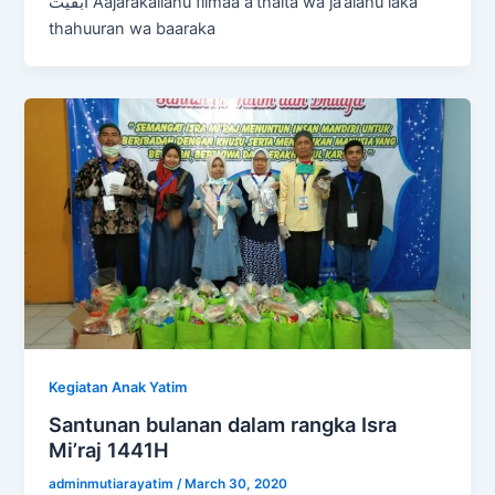
أَبْقَيْتَ Aajarakallahu fiimaa a’thaita wa ja’alahu laka
thahuuran wa baaraka
Kegiatan Anak Yatim
Santunan bulanan dalam rangka Isra
Mi’raj 1441H
adminmutiarayatim
/
March 30, 2020