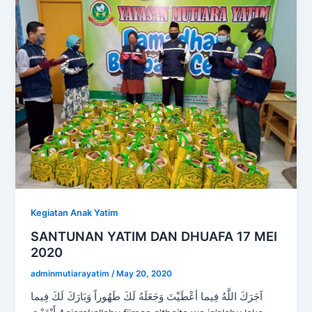
Kegiatan Anak Yatim
SANTUNAN YATIM DAN DHUAFA 17 MEI
2020
adminmutiarayatim
/
May 20, 2020
آجَرَكَ اللَّهُ فِيما أعْطَيْتَ وَجَعَلَهُ لَكَ طَهُوراً وَبَارَكَ لَكَ فِيما