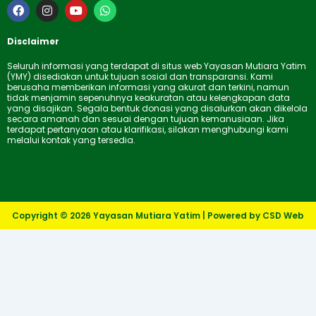
F
I
Y
W
a
n
o
h
c
s
u
a
e
t
t
t
Disclaimer
b
a
u
s
o
g
b
a
Seluruh informasi yang terdapat di situs web Yayasan Mutiara Yatim
o
r
e
p
(YMY) disediakan untuk tujuan sosial dan transparansi. Kami
k
a
p
berusaha memberikan informasi yang akurat dan terkini, namun
m
tidak menjamin sepenuhnya keakuratan atau kelengkapan data
yang disajikan. Segala bentuk donasi yang disalurkan akan dikelola
secara amanah dan sesuai dengan tujuan kemanusiaan. Jika
terdapat pertanyaan atau klarifikasi, silakan menghubungi kami
melalui kontak yang tersedia.
Copyright © 2026 Yayasan Mutiara Yatim | Powered by CSD Web