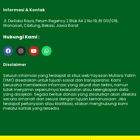
Informasi & Kontak
Jl. Dwiloka Raya, Perum Regency 2 Blok AA 2 No 19, Rt 001/018,
Wanasari, Cibitung, Bekasi, Jawa Barat.
Hubungi Kami :
F
I
Y
W
a
n
o
h
c
s
u
a
e
t
t
t
Disclaimer
b
a
u
s
o
g
b
a
Seluruh informasi yang terdapat di situs web Yayasan Mutiara Yatim
o
r
e
p
(YMY) disediakan untuk tujuan sosial dan transparansi. Kami
k
a
p
berusaha memberikan informasi yang akurat dan terkini, namun
m
tidak menjamin sepenuhnya keakuratan atau kelengkapan data
yang disajikan. Segala bentuk donasi yang disalurkan akan dikelola
secara amanah dan sesuai dengan tujuan kemanusiaan. Jika
terdapat pertanyaan atau klarifikasi, silakan menghubungi kami
melalui kontak yang tersedia.