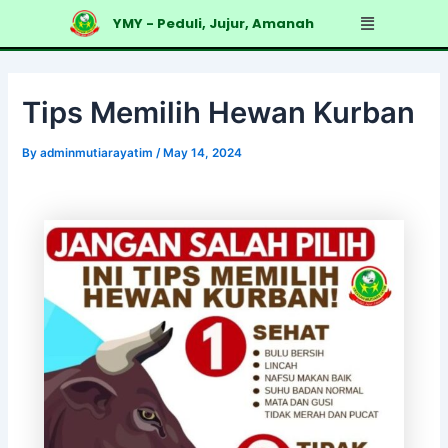
Skip
Post
Menu
YMY - Peduli, Jujur, Amanah
to
navigation
content
Tips Memilih Hewan Kurban
By
adminmutiarayatim
/
May 14, 2024